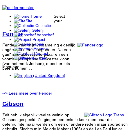
Home
Select
Site
your
Collectie
Galerij
Fender
Aanschaf
Project
Papier
Fender, waar mijn verzameling eigenlijk
Agenda
ongemerkt mee is begonnen. Na een
Contact
gammele akoestische gitaar en een
Bijlagen
voordelige Japanse Telecaster kloon
(van het merk Jedson), moest er iets
language
beters komen . . .
--> Lees meer over Fender
Gibson
Zelf heb ik eigenlijk veel te weinig op
Gibsons gespeeld. Ze gingen een enkele keer mee naar de
oefenruimte maar werden om een of andere reden maar sporadisch
gebruikt. Slechts mijn Melody Maker (1965) en de Les Paul junior