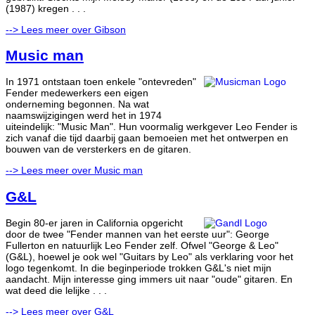
(1987) kregen . . .
--> Lees meer over Gibson
Music man
In 1971 ontstaan toen enkele "ontevreden"
Fender medewerkers een eigen
onderneming begonnen. Na wat
naamswijzigingen werd het in 1974
uiteindelijk: "Music Man". Hun voormalig werkgever Leo Fender is
zich vanaf die tijd daarbij gaan bemoeien met het ontwerpen en
bouwen van de versterkers en de gitaren.
--> Lees meer over Music man
G&L
Begin 80-er jaren in California opgericht
door de twee "Fender mannen van het eerste uur": George
Fullerton en natuurlijk Leo Fender zelf. Ofwel "George & Leo"
(G&L), hoewel je ook wel "Guitars by Leo" als verklaring voor het
logo tegenkomt. In die beginperiode trokken G&L's niet mijn
aandacht. Mijn interesse ging immers uit naar "oude" gitaren. En
wat deed die lelijke . . .
--> Lees meer over G&L