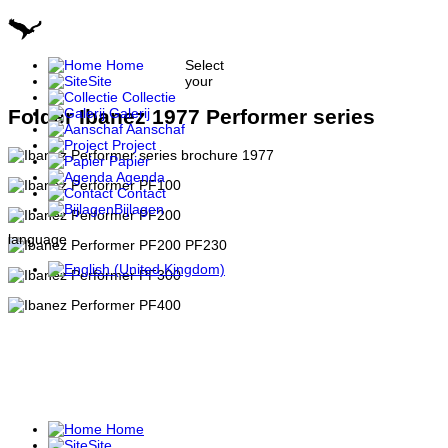
Home
Select
Site
your
Collectie
Galerij
Folder Ibanez 1977 Performer series
Aanschaf
Project
Papier
Agenda
Contact
Bijlagen
language
Home
Site