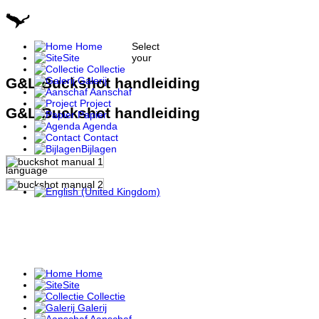
Home
Select
Site
your
Collectie
Galerij
G&L Buckshot handleiding
Aanschaf
Project
G&L Buckshot handleiding
Papier
Agenda
Contact
Bijlagen
language
Home
Site
Collectie
Galerij