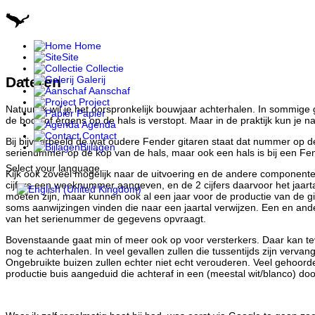
Home
Site
Collectie
Galerij
Dateren
Aanschaf
Project
Natuurlijk wil je het oorspronkelijk bouwjaar achterhalen. In sommige
Papier
de body of ergens op de hals is verstopt. Maar in de praktijk kun je na
Agenda
Contact
Bij bijvoorbeeld de wat oudere Fender gitaren staat dat nummer op d
Bijlagen
serienummer op de kop van de hals, maar ook een hals is bij een Fe
Select your language
Kijk ook zoveel mogelijk naar de uitvoering en de andere componente
cijfers een weeknummer aangeven, en de 2 cijfers daarvoor het jaar
moeten zijn, maar kunnen ook al een jaar voor de productie van de git
soms aanwijzingen vinden die naar een jaartal verwijzen. Een en ande
van het serienummer de gegevens opvraagt.
Bovenstaande gaat min of meer ook op voor versterkers. Daar kan te
nog te achterhalen. In veel gevallen zullen die tussentijds zijn verva
Ongebruikte buizen zullen echter niet echt verouderen. Veel gehoorde
productie buis aangeduid die achteraf in een (meestal wit/blanco) d