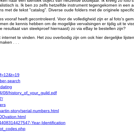
ken naar een identiek object van hetzelfde bouwjaar. Ik kreeg zo foto's
ealistisch is. Ik ben zo zelfs hetzelfde instrument tegengekomen in ee
et de tekst "catalog". Diverse oude folders met de originele specifica
es vooraf heeft gecontroleerd. Voor de volledigheid zijn er al foto's ge
men de kennis hebben om de mogelijke vervalsingen er tijdig uit te viss
esultaat van steekproef hiernaast) zo via eBay te bestellen zijn?
nternet te vinden. Het zou overbodig zijn om ook hier dergelijke lijste
maken . . .
?f=12&t=19
mber-search
-dating
4/08/history_of_your_guild.pdf
7/
ers
artin-story/serial-numbers.html
0Ovation.html
s/4408314427547-Year-Identification
pot_codes.php