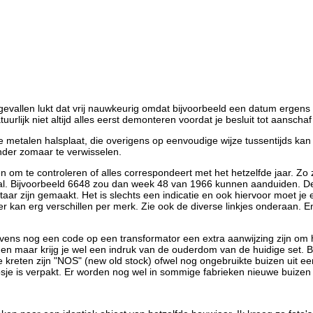
 gevallen lukt dat vrij nauwkeurig omdat bijvoorbeeld een datum ergens
tuurlijk niet altijd alles eerst demonteren voordat je besluit tot aansc
e metalen halsplaat, die overigens op eenvoudige wijze tussentijds ka
nder zomaar te verwisselen.
n om te controleren of alles correspondeert met het hetzelfde jaar. Zo
tal. Bijvoorbeeld 6648 zou dan week 48 van 1966 kunnen aanduiden. D
aar zijn gemaakt. Het is slechts een indicatie en ook hiervoor moet je
r kan erg verschillen per merk. Zie ook de diverse linkjes onderaan. E
vens nog een code op een transformator een extra aanwijzing zijn om h
ngen maar krijg je wel een indruk van de ouderdom van de huidige set. Bu
 kreten zijn "NOS" (new old stock) ofwel nog ongebruikte buizen uit e
oosje is verpakt. Er worden nog wel in sommige fabrieken nieuwe buiz