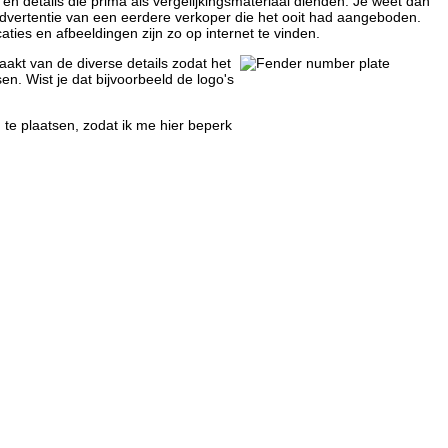
 en details die prima als vergelijkingsmateriaal dienden. Je weet dan
n advertentie van een eerdere verkoper die het ooit had aangeboden.
ties en afbeeldingen zijn zo op internet te vinden.
maakt van de diverse details zodat het
en. Wist je dat bijvoorbeeld de logo's
n te plaatsen, zodat ik me hier beperk