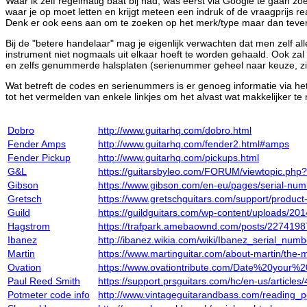
Waar ik zelf regelmatig baat bij had, was eerst via Google te gaan zoe
waar je op moet letten en krijgt meteen een indruk of de vraagprijs r
Denk er ook eens aan om te zoeken op het merk/type maar dan tevens m
Bij de "betere handelaar" mag je eigenlijk verwachten dat men zelf all
instrument niet nogmaals uit elkaar hoeft te worden gehaald. Ook zal 
en zelfs genummerde halsplaten (serienummer geheel naar keuze, zie r
Wat betreft de codes en serienummers is er genoeg informatie via het i
tot het vermelden van enkele linkjes om het alvast wat makkelijker te 
Dobro
http://www.guitarhq.com/dobro.html
Fender Amps
http://www.guitarhq.com/fender2.html#amps
Fender Pickup
http://www.guitarhq.com/pickups.html
G&L
https://guitarsbyleo.com/FORUM/viewtopic.php
Gibson
https://www.gibson.com/en-eu/pages/serial-nu
Gretsch
https://www.gretschguitars.com/support/product
Guild
https://guildguitars.com/wp-content/uploads/201
Hagstrom
https://trafpark.amebaownd.com/posts/2274198
Ibanez
http://ibanez.wikia.com/wiki/Ibanez_serial_numb
Martin
https://www.martinguitar.com/about-martin/the-m
Ovation
https://www.ovationtribute.com/Date%20your%2
Paul Reed Smith
https://support.prsguitars.com/hc/en-us/article
Potmeter code info
http://www.vintageguitarandbass.com/reading_