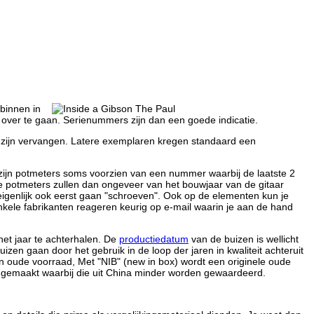
 binnen in
haf over te gaan. Serienummers zijn dan een goede indicatie.
n zijn vervangen. Latere exemplaren kregen standaard een
 zijn potmeters soms voorzien van een nummer waarbij de laatste 2
e potmeters zullen dan ongeveer van het bouwjaar van de gitaar
 eigenlijk ook eerst gaan "schroeven". Ook op de elementen kun je
nkele fabrikanten reageren keurig op e-mail waarin je aan de hand
et jaar te achterhalen. De
productiedatum
van de buizen is wellicht
izen gaan door het gebruik in de loop der jaren in kwaliteit achteruit
en oude voorraad, Met "NIB" (new in box) wordt een originele oude
en gemaakt waarbij die uit China minder worden gewaardeerd.