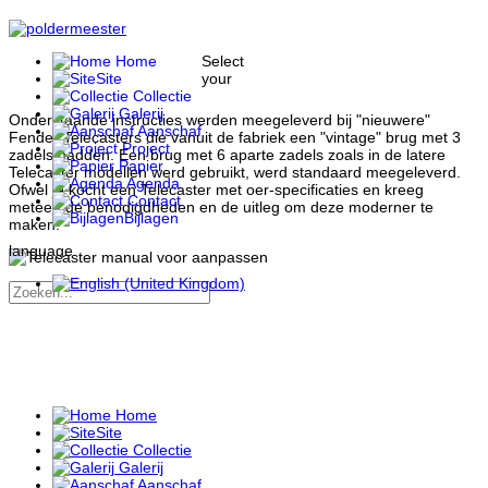
Home
Select
Site
your
Collectie
Galerij
Onderstaande instructies werden meegeleverd bij "nieuwere"
Aanschaf
Fender Telecasters die vanuit de fabriek een "vintage" brug met 3
Project
zadels hadden. Een brug met 6 aparte zadels zoals in de latere
Papier
Telecaster modellen werd gebruikt, werd standaard meegeleverd.
Agenda
Ofwel je kocht een Telecaster met oer-specificaties en kreeg
Contact
meteen de benodigdheden en de uitleg om deze moderner te
Bijlagen
maken.
language
Home
Site
Collectie
Galerij
Aanschaf