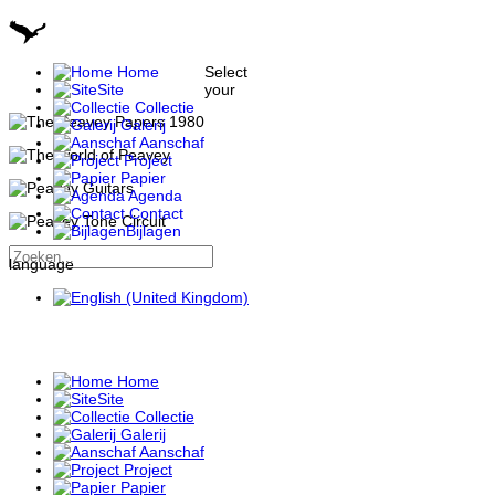
Home
Select
Site
your
Collectie
Galerij
Aanschaf
Project
Papier
Agenda
Contact
Bijlagen
language
Home
Site
Collectie
Galerij
Aanschaf
Project
Papier